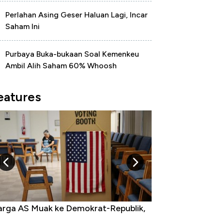
Perlahan Asing Geser Haluan Lagi, Incar
Saham Ini
Purbaya Buka-bukaan Soal Kemenkeu
Ambil Alih Saham 60% Whoosh
eatures
uak ke Demokrat-Republik,
Tak Perlu Bom Nuklir, Ir