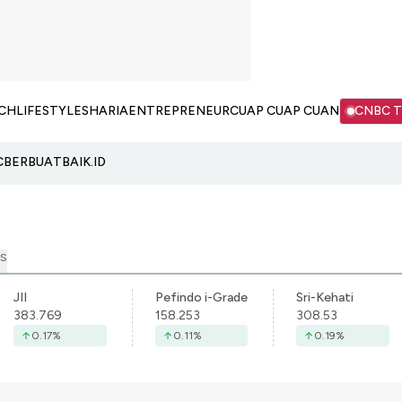
CH
LIFESTYLE
SHARIA
ENTREPRENEUR
CUAP CUAP CUAN
CNBC 
C
BERBUATBAIK.ID
S
JII
Pefindo i-Grade
Sri-Kehati
383.769
158.253
308.53
0.17
%
0.11
%
0.19
%