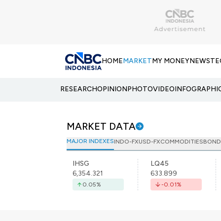
HOME
MARKET
MY MONEY
NEWS
TE
RESEARCH
OPINION
PHOTO
VIDEO
INFOGRAPHI
MARKET DATA
MAJOR INDEXES
INDO-FX
USD-FX
COMMODITIES
BOND
IHSG
LQ45
6,354.321
633.899
0.05
%
-0.01
%