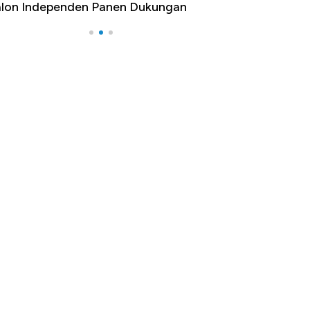
penden Panen Dukungan
yang Bikin Dunia Ketar-K