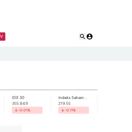
TV
IDX 30
Indeks Saham Syariah Indonesia
355.849
219.55
-0.01
%
-0.11
%