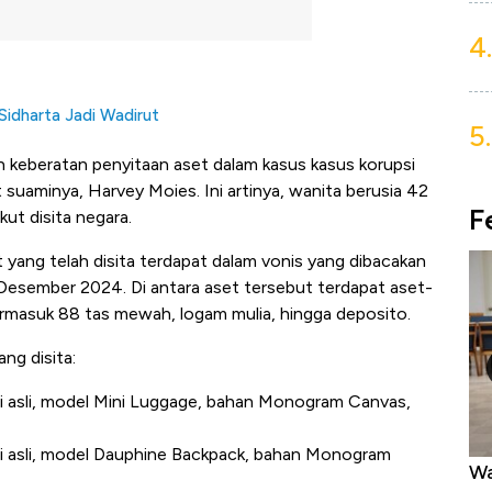
4.
idharta Jadi Wadirut
5.
 keberatan penyitaan aset dalam kasus kasus korupsi
suaminya, Harvey Moies. Ini artinya, wanita berusia 42
F
kut disita negara.
 yang telah disita terdapat dalam vonis yang dibacakan
3 Desember 2024. Di antara aset tersebut terdapat aset-
ermasuk 88 tas mewah, logam mulia, hingga deposito.
ng disita:
kasi asli, model Mini Luggage, bahan Monogram Canvas,
kasi asli, model Dauphine Backpack, bahan Monogram
Harga Emas Mengamuk 4% dalam 24
Warga AS M