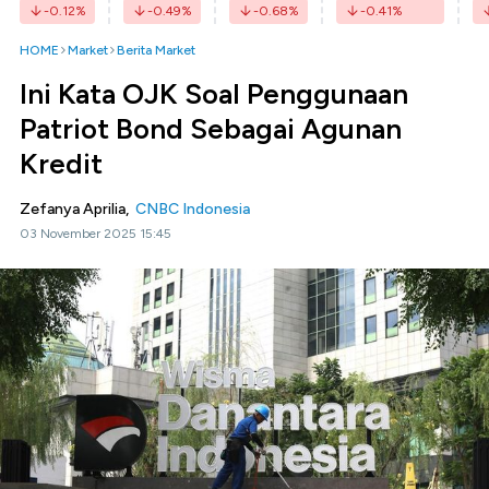
-0.12
%
-0.49
%
-0.68
%
-0.41
%
HOME
Market
Berita Market
Ini Kata OJK Soal Penggunaan
Patriot Bond Sebagai Agunan
Kredit
Zefanya Aprilia,
CNBC Indonesia
03 November 2025 15:45