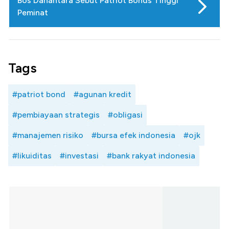
Bos Danantara Sebut Patriot Bonds Tinggi
Peminat
Tags
#patriot bond
#agunan kredit
#pembiayaan strategis
#obligasi
#manajemen risiko
#bursa efek indonesia
#ojk
#likuiditas
#investasi
#bank rakyat indonesia