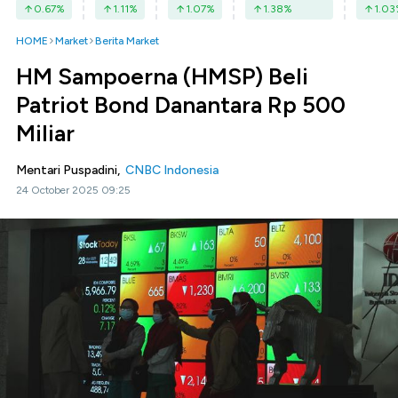
0.67
%
1.11
%
1.07
%
1.38
%
1.03
HOME
Market
Berita Market
HM Sampoerna (HMSP) Beli
Patriot Bond Danantara Rp 500
Miliar
Mentari Puspadini,
CNBC Indonesia
24 October 2025 09:25