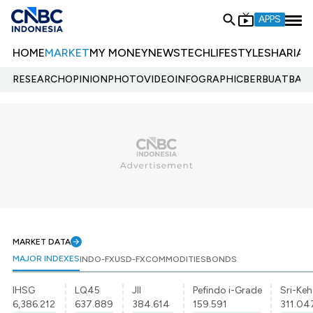
APPS
HOME
MARKET
MY MONEY
NEWS
TECH
LIFESTYLE
SHARIA
E
RESEARCH
OPINION
PHOTO
VIDEO
INFOGRAPHIC
BERBUATBAIK.
MARKET DATA
MAJOR INDEXES
INDO-FX
USD-FX
COMMODITIES
BONDS
IHSG
LQ45
JII
Pefindo i-Grade
Sri-Keh
6,386.212
637.889
384.614
159.591
311.04