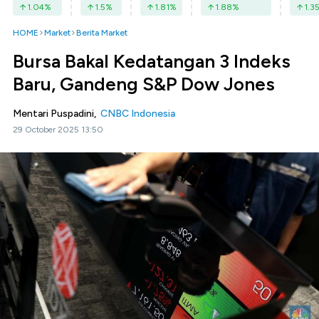
1.04
%
1.5
%
1.81
%
1.88
%
1.3
HOME
Market
Berita Market
Bursa Bakal Kedatangan 3 Indeks
Baru, Gandeng S&P Dow Jones
Mentari Puspadini,
CNBC Indonesia
29 October 2025 13:50