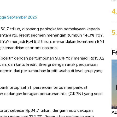
4.
ingga September 2025
450,7 triliun, ditopang peningkatan pembiayaan kepada
5.
mentara itu, kredit segmen menengah tumbuh 14,3% YoY,
YoY menjadi Rp46,3 triliun, menandakan komitmen BNI
 kemandirian ekonomi nasional.
F
 positif dengan pertumbuhan 9,6% YoY menjadi Rp150,2
oan, dan kartu kredit. Sinergi dengan anak perusahaan
ermin dari pertumbuhan kredit usaha di level grup yang
ko bank tetap sehat, perseroan terus memperkuat
 cadangan kerugian penurunan nilai (CKPN) yang solid
catat sebesar Rp34,7 triliun, dengan rasio cakupan
Kongo Tutup Keran Ekspor, Harga
Ad
 ratio) mencapai 222,7%. Penguatan cadangan yang