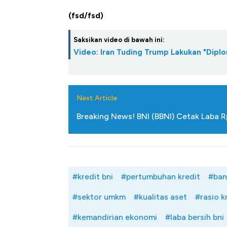
(fsd/fsd)
Saksikan video di bawah ini:
Video: Iran Tuding Trump Lakukan "Diplo
Next Article
Breaking News! BNI (BBNI) Cetak Laba R
#kredit bni
#pertumbuhan kredit
#ban
#sektor umkm
#kualitas aset
#rasio k
#kemandirian ekonomi
#laba bersih bni