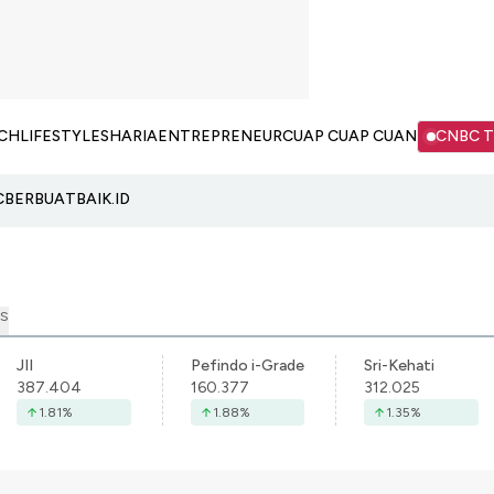
CH
LIFESTYLE
SHARIA
ENTREPRENEUR
CUAP CUAP CUAN
CNBC 
C
BERBUATBAIK.ID
S
JII
Pefindo i-Grade
Sri-Kehati
387.404
160.377
312.025
1.81
%
1.88
%
1.35
%