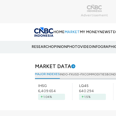
HOME
MARKET
MY MONEY
NEWS
TE
RESEARCH
OPINION
PHOTO
VIDEO
INFOGRAPHI
MARKET DATA
MAJOR INDEXES
INDO-FX
USD-FX
COMMODITIES
BOND
IHSG
LQ45
6,409.654
640.294
1.04
%
1.5
%