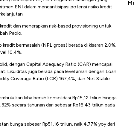
Tembaga Terbang ke Zona Berbahaya
Ma
mitmen BNI dalam mengantisipasi potensi risiko kredit
kelanjutan.
 kredit dan menerapkan risk-based provisioning untuk
bah Paolo.
io kredit bermasalah (NPL gross) berada di kisaran 2,0%,
vel 10,4%.
olid, dengan Capital Adequacy Ratio (CAR) mencapai
uat. Likuiditas juga berada pada level aman dengan Loan
uidity Coverage Ratio (LCR) 167,4%, dan Net Stable
mbukukan laba bersih konsolidasi Rp15,12 triliun hingga
,32% secara tahunan dari sebesar Rp16,43 triliun pada
tan bunga sebesar Rp51,16 triliun, naik 4,77% yoy dari