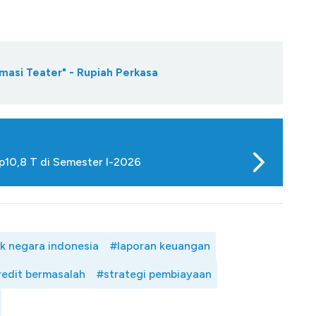
masi Teater" - Rupiah Perkasa
p10,8 T di Semester I-2026
k negara indonesia
#laporan keuangan
redit bermasalah
#strategi pembiayaan