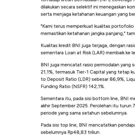
dilakukan secara selektif ini menegaskan ko
serta menjaga ketahanan keuangan yang ber
"Kami terus memperkuat kualitas portofolio
memastikan ketahanan jangka panjang," tam
Kualitas kredit BNI juga terjaga, dengan ras
sementara Loan at Risk (LAR) membaik ke le
BNI juga mencatat rasio permodalan yang s
21,1%, termasuk Tier-1 Capital yang tetap k
to Deposit Ratio (LDR) sebesar 86,9%, Liq
Funding Ratio (NSFR) 142,1%.
Sementara itu, pada sisi bottom line, BNI me
akhir September 2025. Perolehan itu turun 7
periode yang sama setahun sebelumnya.
Pada sisi top line, BNI mencatatkan pendapa
sebelumnya Rp48,83 triliun.