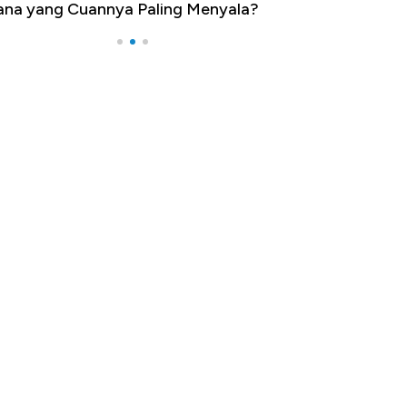
na yang Cuannya Paling Menyala?
Pengangguran Te