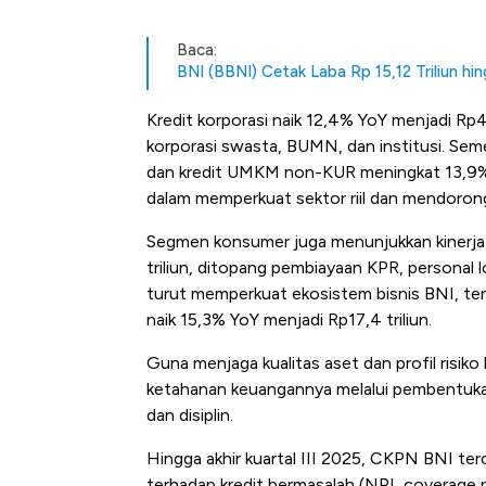
Baca:
BNI (BBNI) Cetak Laba Rp 15,12 Triliun h
Kredit korporasi naik 12,4% YoY menjadi Rp
korporasi swasta, BUMN, dan institusi. Se
dan kredit UMKM non-KUR meningkat 13,9% 
dalam memperkuat sektor riil dan mendorong
Segmen konsumer juga menunjukkan kinerja
triliun, ditopang pembiayaan KPR, personal l
turut memperkuat ekosistem bisnis BNI, terc
naik 15,3% YoY menjadi Rp17,4 triliun.
Guna menjaga kualitas aset dan profil risi
ketahanan keuangannya melalui pembentukan
dan disiplin.
Hingga akhir kuartal III 2025, CKPN BNI ter
terhadap kredit bermasalah (NPL coverage