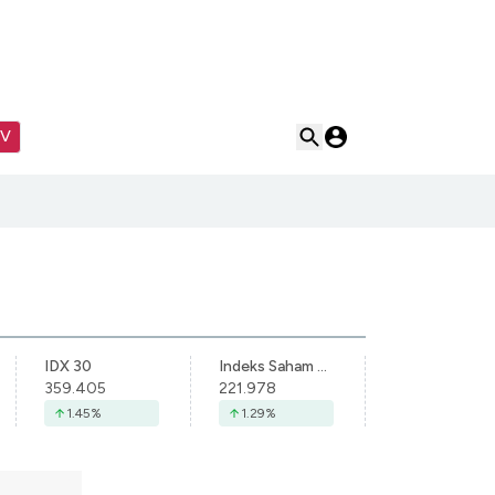
TV
IDX 30
Indeks Saham Syariah Indonesia
359.405
221.978
1.45
%
1.29
%