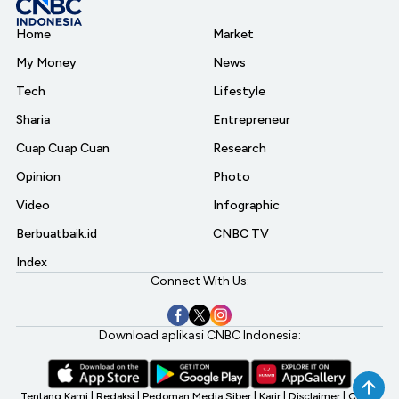
Home
Market
My Money
News
Tech
Lifestyle
Sharia
Entrepreneur
Cuap Cuap Cuan
Research
Opinion
Photo
Video
Infographic
Berbuatbaik.id
CNBC TV
Index
Connect With Us:
Download aplikasi CNBC Indonesia:
Tentang Kami
|
Redaksi
|
Pedoman Media Siber
|
Karir
|
Disclaimer
|
CNBC