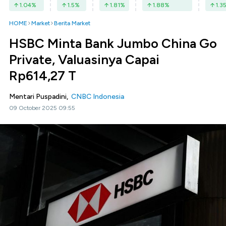
1.04
%
1.5
%
1.81
%
1.88
%
1.3
HOME
Market
Berita Market
HSBC Minta Bank Jumbo China Go
Private, Valuasinya Capai
Rp614,27 T
Mentari Puspadini,
CNBC Indonesia
09 October 2025 09:55