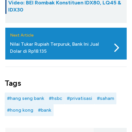
Video: BEI Rombak Konstituen IDX80, LQ45 &
IDX30
Next Article
Nilai Tukar Rupiah Terpuruk, Bank Ini Jual
Dolar di Rp18.135
Tags
#hang seng bank
#hsbc
#privatisasi
#saham
#hong kong
#bank