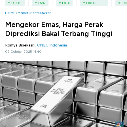
1.04
%
1.5
%
1.81
%
1.88
%
1.3
HOME
Market
Berita Market
Mengekor Emas, Harga Perak
Diprediksi Bakal Terbang Tinggi
Romys Binekasri,
CNBC Indonesia
09 October 2025 14:40