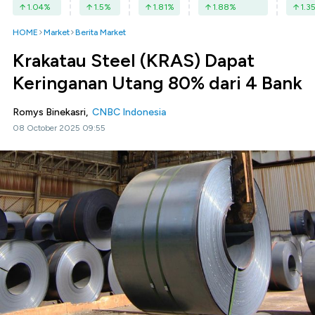
1.04
%
1.5
%
1.81
%
1.88
%
1.3
HOME
Market
Berita Market
Krakatau Steel (KRAS) Dapat
Keringanan Utang 80% dari 4 Bank
Romys Binekasri,
CNBC Indonesia
08 October 2025 09:55