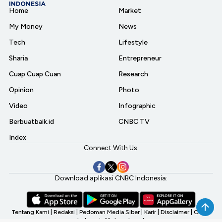
Home
Market
My Money
News
Tech
Lifestyle
Sharia
Entrepreneur
Cuap Cuap Cuan
Research
Opinion
Photo
Video
Infographic
Berbuatbaik.id
CNBC TV
Index
Connect With Us:
Download aplikasi CNBC Indonesia:
Tentang Kami
|
Redaksi
|
Pedoman Media Siber
|
Karir
|
Disclaimer
|
CNBC
Indonesia My Investment