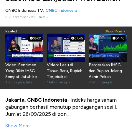
CNBC Indonesia TV,
CNBC Indonesia
26 September 2025 14:06
Related
Show More
05:00
07:45
04:40
Video: Sentimen
Video: Lesu di
Pergerakan IHSG
Yang Bikin IHSG
Tahun Baru, Rupiah
dan Rupiah Jelang
Sempat Jatuh ke
Terjebak di
Akhir Pekan
Kisaran 5.900-an
1 tahun yang lalu
Rp16.200-an Per
1 tahun yang lalu
7 tahun yang lalu
Dolar AS
Jakarta, CNBC Indonesia
- Indeks harga saham
gabungan berhasil menutup perdagangan sesi I,
Jum'at 26/09/2025 di zon...
Show More