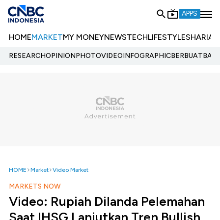
APPS
HOME
MARKET
MY MONEY
NEWS
TECH
LIFESTYLE
SHARIA
E
RESEARCH
OPINION
PHOTO
VIDEO
INFOGRAPHIC
BERBUATBAIK.
HOME
Market
Video Market
MARKETS NOW
Video: Rupiah Dilanda Pelemahan
Saat IHSG Lanjutkan Tren Bullish