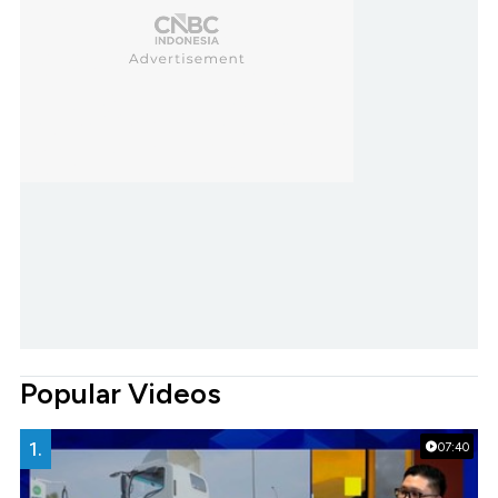
Popular Videos
1.
07:40