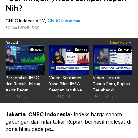
Nih?
CNBC Indonesia TV,
CNBC Indonesia
30 April 2025 15:30
Related
Show More
04:40
05:00
07:45
Pergerakan IHSG
Video: Sentimen
Video: Lesu di
dan Rupiah Jelang
Yang Bikin IHSG
Tahun Baru, Rupiah
Akhir Pekan
Sempat Jatuh ke
Terjebak di
7 tahun yang lalu
Kisaran 5.900-an
1 tahun yang lalu
Rp16.200-an Per
1 tahun yang lalu
Dolar AS
Jakarta, CNBC Indonesia-
Indeks harga saham
gabungan dan nilai tukar Rupiah berhasil melesat di
zona hijau pada pe...