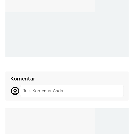
Komentar
Tulis Komentar Anda...