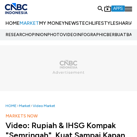
APPS
HOME
MARKET
MY MONEY
NEWS
TECH
LIFESTYLE
SHARIA
E
RESEARCH
OPINION
PHOTO
VIDEO
INFOGRAPHIC
BERBUATBAIK.
HOME
Market
Video Market
MARKETS NOW
Video: Rupiah & IHSG Kompak
"Semringah", Kuat Sampai Kapan