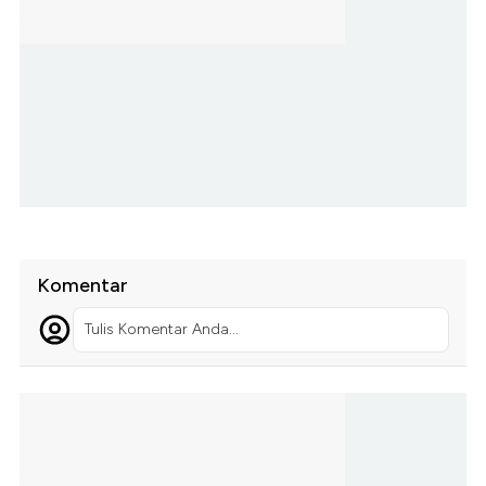
Komentar
Tulis Komentar Anda...