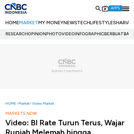
APPS
HOME
MARKET
MY MONEY
NEWS
TECH
LIFESTYLE
SHARIA
E
RESEARCH
OPINION
PHOTO
VIDEO
INFOGRAPHIC
BERBUATBAIK.
HOME
Market
Video Market
MARKETS NOW
Video: BI Rate Turun Terus, Wajar
Rupiah Melemah hingga