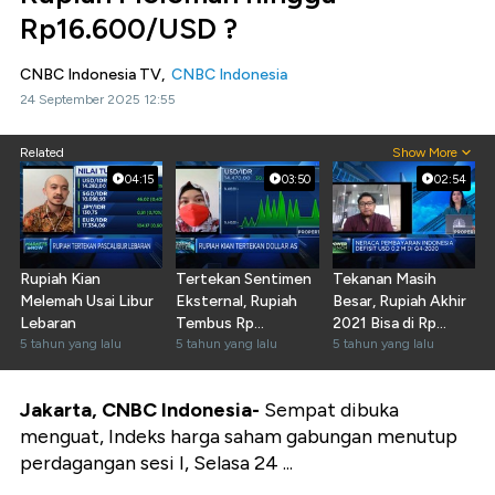
Rp16.600/USD ?
CNBC Indonesia TV,
CNBC Indonesia
24 September 2025 12:55
Related
Show More
04:15
03:50
02:54
Rupiah Kian
Tertekan Sentimen
Tekanan Masih
Melemah Usai Libur
Eksternal, Rupiah
Besar, Rupiah Akhir
Lebaran
Tembus Rp
2021 Bisa di Rp
5 tahun yang lalu
14.470/USD
5 tahun yang lalu
15.000/USD
5 tahun yang lalu
Jakarta, CNBC Indonesia-
Sempat dibuka
menguat, Indeks harga saham gabungan menutup
perdagangan sesi I, Selasa 24 ...