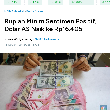
1.04
%
1.5
%
1.81
%
1.88
%
1.3
HOME
Market
Berita Market
Rupiah Minim Sentimen Positif,
Dolar AS Naik ke Rp16.405
Elvan Widyatama,
CNBC Indonesia
15 September 2025 15:06