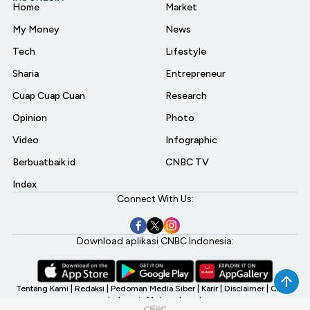
Home
Market
My Money
News
Tech
Lifestyle
Sharia
Entrepreneur
Cuap Cuap Cuan
Research
Opinion
Photo
Video
Infographic
Berbuatbaik.id
CNBC TV
Index
Connect With Us:
Download aplikasi CNBC Indonesia:
Tentang Kami
|
Redaksi
|
Pedoman Media Siber
|
Karir
|
Disclaimer
|
CNBC
Indonesia My Investment