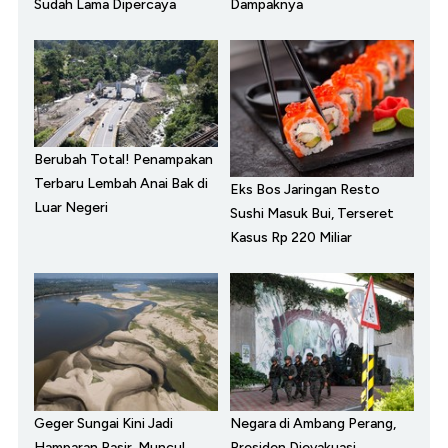
Sudah Lama Dipercaya
Dampaknya
Berubah Total! Penampakan
Terbaru Lembah Anai Bak di
Eks Bos Jaringan Resto
Luar Negeri
Sushi Masuk Bui, Terseret
Kasus Rp 220 Miliar
Geger Sungai Kini Jadi
Negara di Ambang Perang,
Hamparan Pasir, Muncul
Presiden Dievakuasi