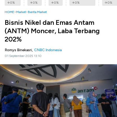
0
%
0
%
0
%
0
%
0
%
HOME
Market
Berita Market
Bisnis Nikel dan Emas Antam
(ANTM) Moncer, Laba Terbang
202%
Romys Binekasri,
CNBC Indonesia
01 September 2025 13:10