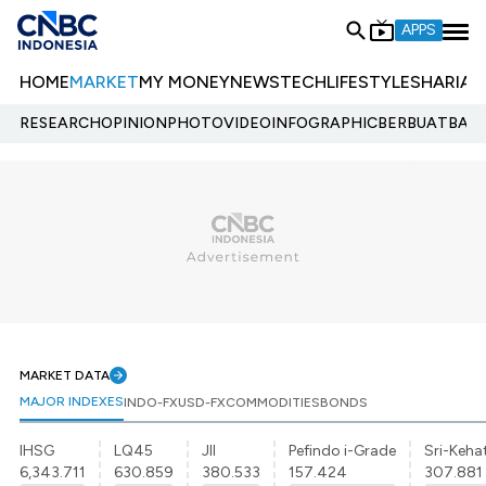
APPS
HOME
MARKET
MY MONEY
NEWS
TECH
LIFESTYLE
SHARIA
E
RESEARCH
OPINION
PHOTO
VIDEO
INFOGRAPHIC
BERBUATBAIK.
MARKET DATA
MAJOR INDEXES
INDO-FX
USD-FX
COMMODITIES
BONDS
IHSG
LQ45
JII
Pefindo i-Grade
Sri-Kehat
6,343.711
630.859
380.533
157.424
307.881