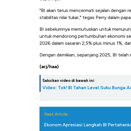
"BI akan terus mencermati sejalan dengan 
stabilitas nilai tukar," tegas Perry dalam pa
BI sebelumnya memutuskan untuk menurunkan
untuk mendorong pertumbuhan ekonomi serta
2026 dalam sasaran 2,5% plus minus 1%, dan t
Dengan demikian, sepanjang 2025, BI telah
(arj/haa)
Saksikan video di bawah ini:
Video: Tok! BI Tahan Level Suku Bunga A
Next Article
Ekonom Apresiasi Langkah BI Pertahank
Kongo Tutup Keran Ekspor, 