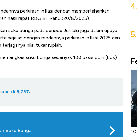
4.
rendahnya perkiraan inflasi dengan mempertahankan
paran hasil rapat RDG BI, Rabu (20/8/2025).
 suku bunga pada periode Juli lalu juga dalam upaya
5.
 sejalan dengan rendahnya perkiraan inflasi 2025 dan
erjaganya nilai tukar rupiah.
 memangkas suku bunga sebanyak 100 basis poin (bps).
F
cuan di 5,75%
an Suku Bunga
Harga
Adu Panas Kinerja Emiten Minyak RI,
10