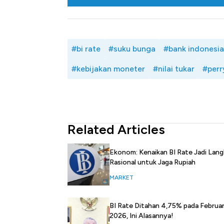
Tembaga Terbang ke Zona B
#bi rate
#suku bunga
#bank indonesia
#kebijakan moneter
#nilai tukar
#perr
Related Articles
Ekonom: Kenaikan BI Rate Jadi Lan
Rasional untuk Jaga Rupiah
MARKET
BI Rate Ditahan 4,75% pada Februar
2026, Ini Alasannya!