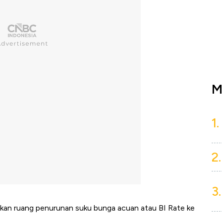
M
1.
2.
3.
kan ruang penurunan suku bunga acuan atau BI Rate ke