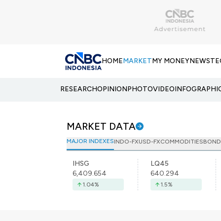
HOME
MARKET
MY MONEY
NEWS
TE
RESEARCH
OPINION
PHOTO
VIDEO
INFOGRAPHI
MARKET DATA
MAJOR INDEXES
INDO-FX
USD-FX
COMMODITIES
BOND
IHSG
LQ45
6,409.654
640.294
1.04
%
1.5
%