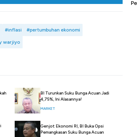
erbahaya
Mana yang Cuannya Paling Menyala?
Pe
#inflasi
#pertumbuhan ekonomi
y warjiyo
gkah
BI Turunkan Suku Bunga Acuan Jadi
4,75%, Ini Alasannya!
MARKET
i
Genjot Ekonomi RI, BI Buka Opsi
Pemangkasan Suku Bunga Acuan