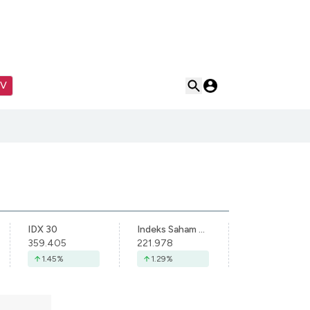
TV
IDX 30
Indeks Saham Syariah Indonesia
359.405
221.978
1.45
%
1.29
%