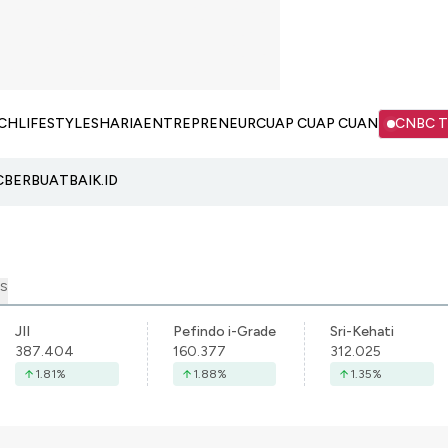
CH
LIFESTYLE
SHARIA
ENTREPRENEUR
CUAP CUAP CUAN
CNBC 
C
BERBUATBAIK.ID
S
JII
Pefindo i-Grade
Sri-Kehati
387.404
160.377
312.025
1.81
%
1.88
%
1.35
%