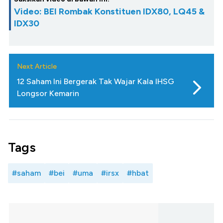
Video: BEI Rombak Konstituen IDX80, LQ45 &
IDX30
Next Article
12 Saham Ini Bergerak Tak Wajar Kala IHSG
Longsor Kemarin
Tags
#saham
#bei
#uma
#irsx
#hbat