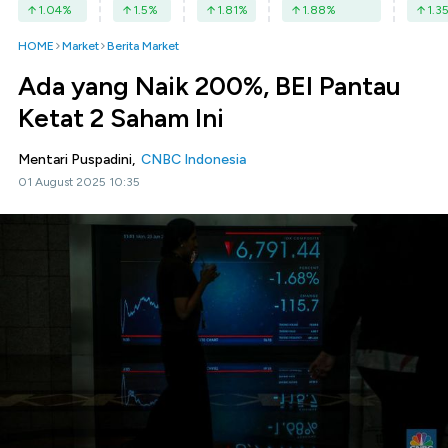
1.04
%
1.5
%
1.81
%
1.88
%
1.3
HOME
Market
Berita Market
Ada yang Naik 200%, BEI Pantau
Ketat 2 Saham Ini
Mentari Puspadini,
CNBC Indonesia
01 August 2025 10:35