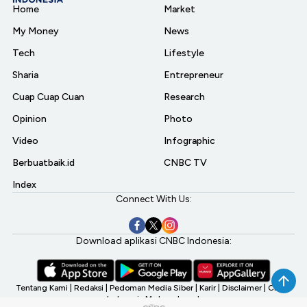
Home
Market
My Money
News
Tech
Lifestyle
Sharia
Entrepreneur
Cuap Cuap Cuan
Research
Opinion
Photo
Video
Infographic
Berbuatbaik.id
CNBC TV
Index
Connect With Us:
Download aplikasi CNBC Indonesia:
Tentang Kami
|
Redaksi
|
Pedoman Media Siber
|
Karir
|
Disclaimer
|
CNBC
Indonesia My Investment