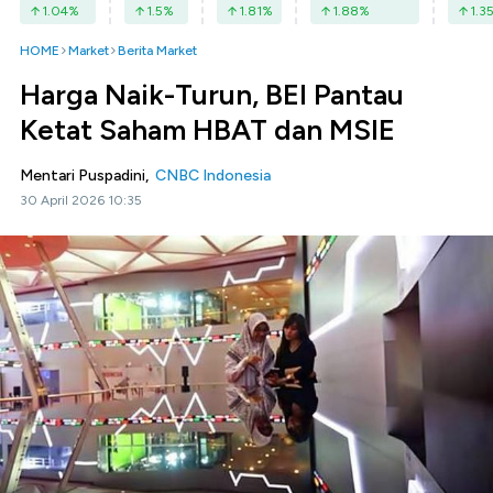
1.04
%
1.5
%
1.81
%
1.88
%
1.3
HOME
Market
Berita Market
Harga Naik-Turun, BEI Pantau
Ketat Saham HBAT dan MSIE
Mentari Puspadini,
CNBC Indonesia
30 April 2026 10:35