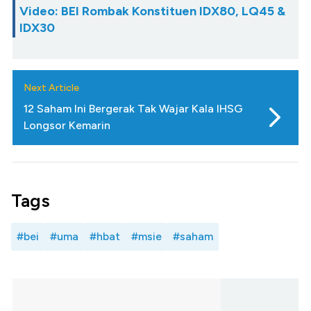
Video: BEI Rombak Konstituen IDX80, LQ45 &
IDX30
Next Article
12 Saham Ini Bergerak Tak Wajar Kala IHSG
Longsor Kemarin
Tags
#bei
#uma
#hbat
#msie
#saham