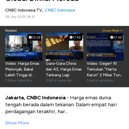
CNBC Indonesia TV,
CNBC Indonesia
29 July 2025 18:15
Related
Show More
05:29
17:48
07:49
Video: Harga Emas
Gara-Gara China
Video: Geger! RI
Melonjak, Bakal
dan AS, Harga Emas
Temukan "Harta
Lebih Tinggi di
Terbang Lagi
Karun" 2 Miliar Ton
2024?
2 tahun yang lalu
3 tahun yang lalu
Emas
3 tahun yang lalu
Jakarta, CNBC Indonesia
- Harga emas dunia
tengah berada dalam tekanan. Dalam empat hari
perdagangan terakhir, har...
Show More