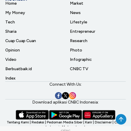
Home
Market
My Money
News
Tech
Lifestyle
Sharia
Entrepreneur
Cuap Cuap Cuan
Research
Opinion
Photo
Video
Infographic
Berbuatbaik.id
CNBC TV
Index
Connect With Us:
Download aplikasi CNBC Indonesia:
Tentang Kami
|
Redaksi
|
Pedoman Media Siber
|
Karir
|
Disclaimer
|
CNBC
Indonesia My Investment