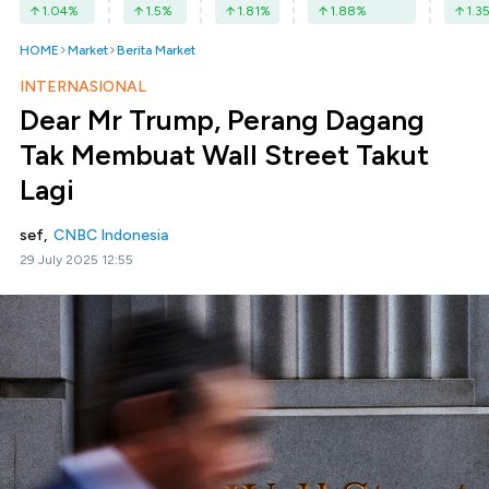
1.04
%
1.5
%
1.81
%
1.88
%
1.3
HOME
Market
Berita Market
INTERNASIONAL
Dear Mr Trump, Perang Dagang
Tak Membuat Wall Street Takut
Lagi
sef,
CNBC Indonesia
29 July 2025 12:55