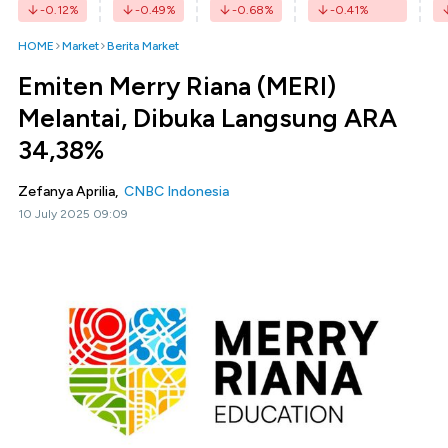
-0.12
%
-0.49
%
-0.68
%
-0.41
%
HOME
Market
Berita Market
Emiten Merry Riana (MERI)
Melantai, Dibuka Langsung ARA
34,38%
Zefanya Aprilia,
CNBC Indonesia
10 July 2025 09:09