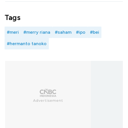
Tags
#meri
#merry riana
#saham
#ipo
#bei
#hermanto tanoko