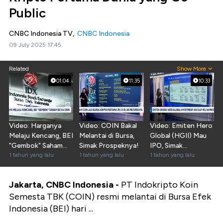
Public
CNBC Indonesia TV,
CNBC Indonesia
09 July 2025 17:45
Related
Show More
01:04
11:35
10:33
Video: Harganya
Video: COIN Bakal
Video: Emiten Hero
Melaju Kencang, BEI
Melantai di Bursa,
Global (HGII) Mau
"Gembok" Saham
Simak Prospeknya!
IPO, Simak
DCII & COIN
1 tahun yang lalu
1 tahun yang lalu
Prospeknya!
1 tahun yang lalu
Jakarta, CNBC Indonesia -
PT Indokripto Koin
Semesta TBK (COIN) resmi melantai di Bursa Efek
Indonesia (BEI) hari ...