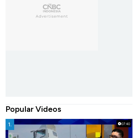
Popular Videos
1.
07:40