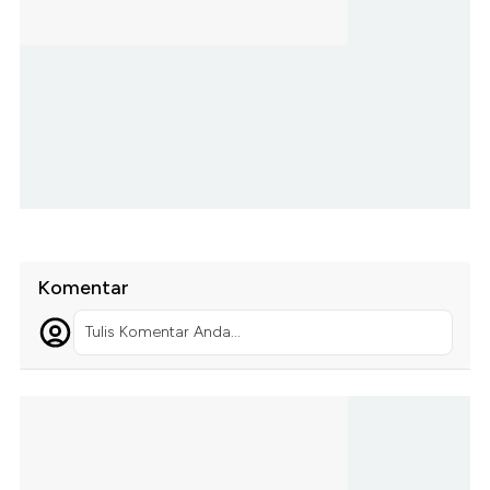
Komentar
Tulis Komentar Anda...