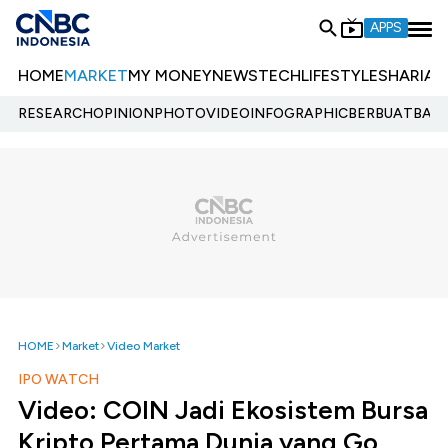
APPS
HOME
MARKET
MY MONEY
NEWS
TECH
LIFESTYLE
SHARIA
E
RESEARCH
OPINION
PHOTO
VIDEO
INFOGRAPHIC
BERBUATBAIK.
HOME
Market
Video Market
IPO WATCH
Video: COIN Jadi Ekosistem Bursa
Kripto Pertama Dunia yang Go