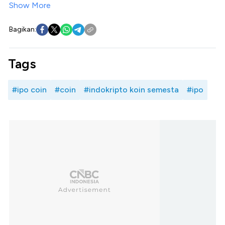
Show More
Bagikan:
Tags
#ipo coin
#coin
#indokripto koin semesta
#ipo