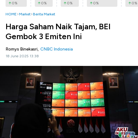
0
%
0
%
0
%
0
%
0
%
HOME
Market
Berita Market
Harga Saham Naik Tajam, BEI
Gembok 3 Emiten Ini
Romys Binekasri,
CNBC Indonesia
18 June 2025 13:38