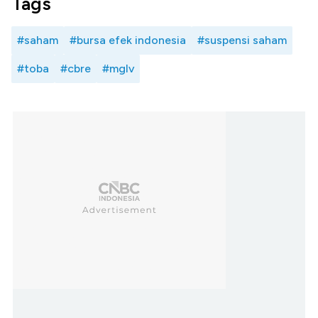
Tags
#saham
#bursa efek indonesia
#suspensi saham
#toba
#cbre
#mglv