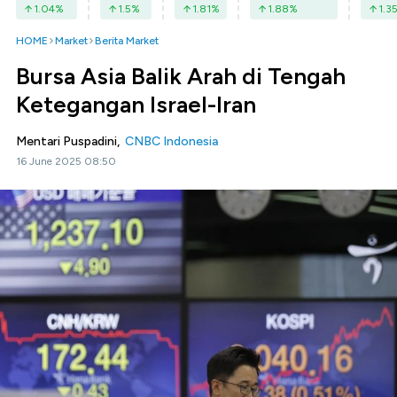
1.04
%
1.5
%
1.81
%
1.88
%
1.3
HOME
Market
Berita Market
Bursa Asia Balik Arah di Tengah
Ketegangan Israel-Iran
Mentari Puspadini,
CNBC Indonesia
16 June 2025 08:50