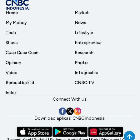
Home
Market
My Money
News
Tech
Lifestyle
Sharia
Entrepreneur
Cuap Cuap Cuan
Research
Opinion
Photo
Video
Infographic
Berbuatbaik.id
CNBC TV
Index
Connect With Us:
Download aplikasi CNBC Indonesia:
Tentang Kami
|
Redaksi
|
Pedoman Media Siber
|
Karir
|
Disclaimer
|
CNBC