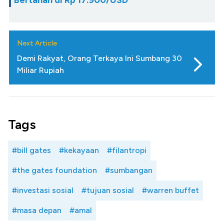
Bertahan di Rp 17.900/USD
Next Article
Demi Rakyat, Orang Terkaya Ini Sumbang 30
Miliar Rupiah
Tags
#bill gates
#kekayaan
#filantropi
#the gates foundation
#sumbangan
#investasi sosial
#tujuan sosial
#warren buffet
#masa depan
#amal