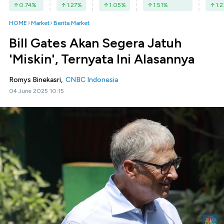
0.74
%
1.27
%
1.05
%
1.51
%
1.2
HOME
Market
Berita Market
Bill Gates Akan Segera Jatuh
'Miskin', Ternyata Ini Alasannya
Romys Binekasri,
CNBC Indonesia
04 June 2025 10:15