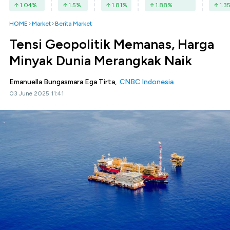
1.04
%
1.5
%
1.81
%
1.88
%
1.3
HOME
Market
Berita Market
Tensi Geopolitik Memanas, Harga
Minyak Dunia Merangkak Naik
Emanuella Bungasmara Ega Tirta,
CNBC Indonesia
03 June 2025 11:41