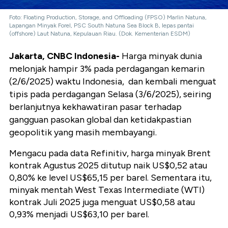
Foto: Floating Production, Storage, and Offloading (FPSO) Marlin Natuna,
Lapangan Minyak Forel, PSC South Natuna Sea Block B, lepas pantai
(offshore) Laut Natuna, Kepulauan Riau. (Dok. Kementerian ESDM)
Jakarta, CNBC Indonesia-
Harga minyak dunia
melonjak hampir 3% pada perdagangan kemarin
(2/6/2025) waktu Indonesia, dan kembali menguat
tipis pada perdagangan Selasa (3/6/2025), seiring
berlanjutnya kekhawatiran pasar terhadap
gangguan pasokan global dan ketidakpastian
geopolitik yang masih membayangi.
Mengacu pada data Refinitiv, harga minyak Brent
kontrak Agustus 2025 ditutup naik
US$0,52
atau
0,80%
ke level
US$65,15
per barel. Sementara itu,
minyak mentah West Texas Intermediate (WTI)
kontrak Juli 2025 juga menguat
US$0,58
atau
0,93%
menjadi
US$63,10
per barel.