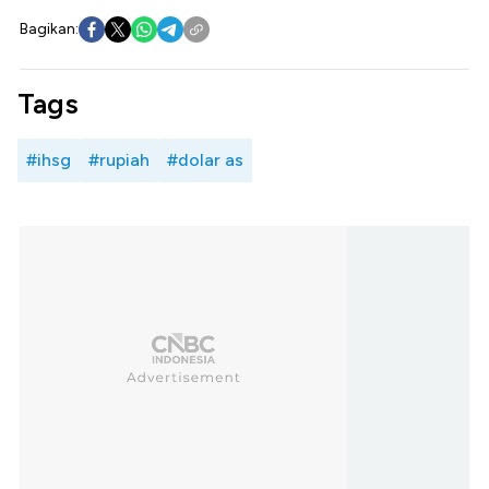
Bagikan:
Tags
#ihsg
#rupiah
#dolar as