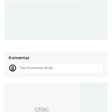
Komentar
Tulis Komentar Anda...