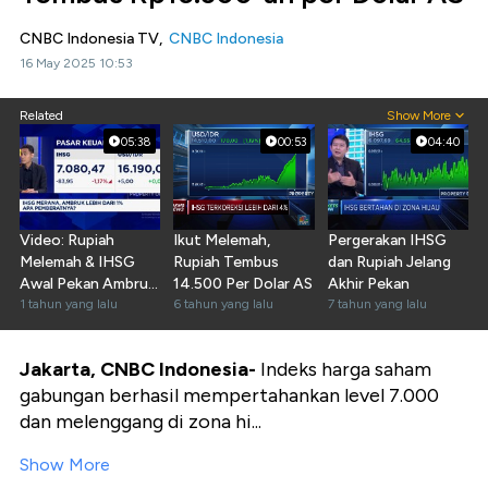
CNBC Indonesia TV,
CNBC Indonesia
16 May 2025 10:53
Related
Show More
05:38
00:53
04:40
Video: Rupiah
Ikut Melemah,
Pergerakan IHSG
Melemah & IHSG
Rupiah Tembus
dan Rupiah Jelang
Awal Pekan Ambruk
14.500 Per Dolar AS
Akhir Pekan
Lebih Dari 1%, Ada
1 tahun yang lalu
6 tahun yang lalu
7 tahun yang lalu
Apa?
Jakarta, CNBC Indonesia-
Indeks harga saham
gabungan berhasil mempertahankan level 7.000
dan melenggang di zona hi...
Show More