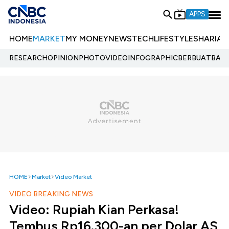
APPS
HOME
MARKET
MY MONEY
NEWS
TECH
LIFESTYLE
SHARIA
E
RESEARCH
OPINION
PHOTO
VIDEO
INFOGRAPHIC
BERBUATBAIK.
HOME
Market
Video Market
VIDEO BREAKING NEWS
Video: Rupiah Kian Perkasa!
Tembus Rp16.300-an per Dolar AS