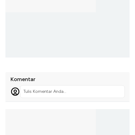
Komentar
Tulis Komentar Anda...