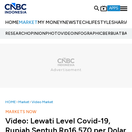
APPS
HOME
MARKET
MY MONEY
NEWS
TECH
LIFESTYLE
SHARIA
E
RESEARCH
OPINION
PHOTO
VIDEO
INFOGRAPHIC
BERBUATBAIK.
HOME
Market
Video Market
MARKETS NOW
Video: Lewati Level Covid-19,
Rupiah Sentuh Rp16.570 per Dolar