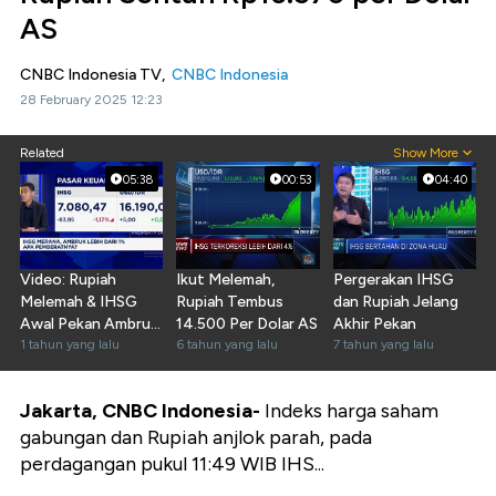
AS
CNBC Indonesia TV,
CNBC Indonesia
28 February 2025 12:23
Related
Show More
05:38
00:53
04:40
Video: Rupiah
Ikut Melemah,
Pergerakan IHSG
Melemah & IHSG
Rupiah Tembus
dan Rupiah Jelang
Awal Pekan Ambruk
14.500 Per Dolar AS
Akhir Pekan
Lebih Dari 1%, Ada
1 tahun yang lalu
6 tahun yang lalu
7 tahun yang lalu
Apa?
Jakarta, CNBC Indonesia-
Indeks harga saham
gabungan dan Rupiah anjlok parah, pada
perdagangan pukul 11:49 WIB IHS...