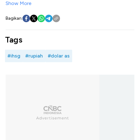
Show More
Bagikan:
Tags
#ihsg
#rupiah
#dolar as