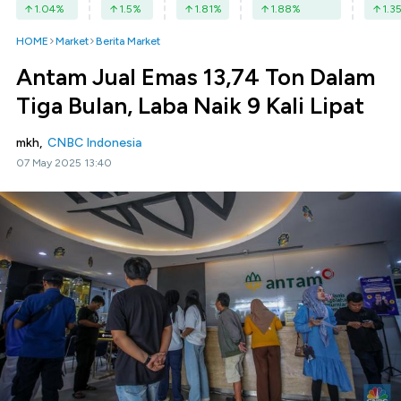
1.04
%
1.5
%
1.81
%
1.88
%
1.3
HOME
Market
Berita Market
Antam Jual Emas 13,74 Ton Dalam
Tiga Bulan, Laba Naik 9 Kali Lipat
mkh,
CNBC Indonesia
07 May 2025 13:40