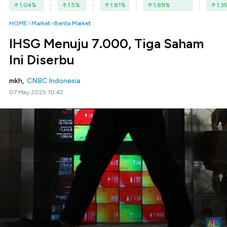
1.04
%
1.5
%
1.81
%
1.88
%
1.3
HOME
Market
Berita Market
IHSG Menuju 7.000, Tiga Saham
Ini Diserbu
mkh,
CNBC Indonesia
07 May 2025 10:42