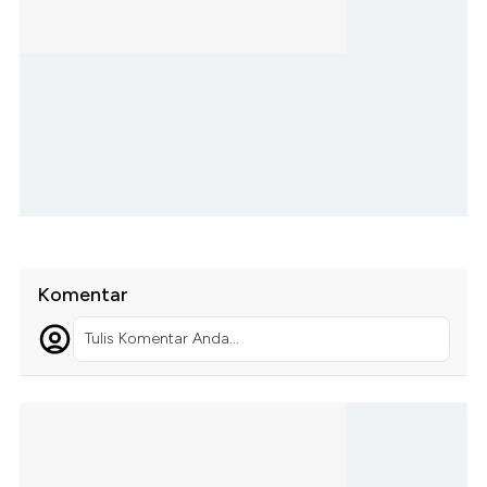
Komentar
Tulis Komentar Anda...