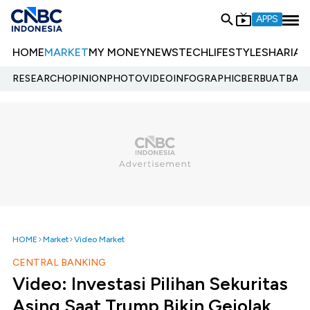
APPS
HOME
MARKET
MY MONEY
NEWS
TECH
LIFESTYLE
SHARIA
E
RESEARCH
OPINION
PHOTO
VIDEO
INFOGRAPHIC
BERBUATBAIK.
HOME
Market
Video Market
CENTRAL BANKING
Video: Investasi Pilihan Sekuritas
Asing Saat Trump Bikin Gejolak