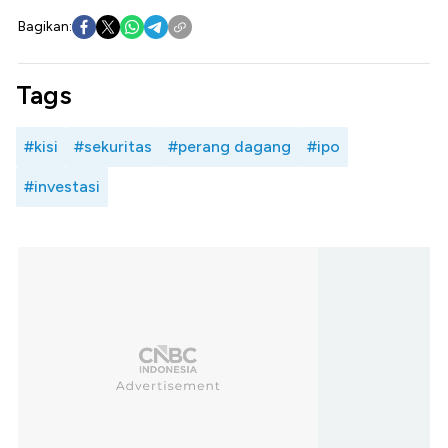
Bagikan:
Tags
#kisi
#sekuritas
#perang dagang
#ipo
#investasi