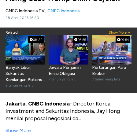
CNBC Indonesia TV,
CNBC Indonesia
28 April 2025 16:20
Related
Show More
08:22
05:55
09:54
Banyak Libur,
Jawara Penjamin
Pertarungan Para
Sekuritas
Emisi Obligasi
Broker
Kehilangan Potensi
7 tahun yang lalu
7 tahun yang lalu
Pendapatan Rp 11 M
2 tahun yang lalu
per Hari
Jakarta, CNBC Indonesia-
Director Korea
Investment and Sekuritas Indonesia, Jay Hong
menilai proposal negosiasi da...
Show More