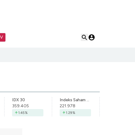
TV
IDX 30
Indeks Saham Syariah Indonesia
359.405
221.978
1.45
%
1.29
%