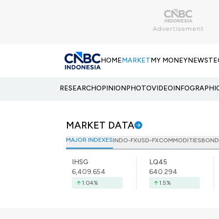
HOME
MARKET
MY MONEY
NEWS
TE
RESEARCH
OPINION
PHOTO
VIDEO
INFOGRAPHI
MARKET DATA
MAJOR INDEXES
INDO-FX
USD-FX
COMMODITIES
BOND
IHSG
LQ45
6,409.654
640.294
1.04
%
1.5
%