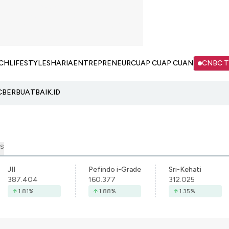
CH
LIFESTYLE
SHARIA
ENTREPRENEUR
CUAP CUAP CUAN
CNBC 
C
BERBUATBAIK.ID
S
JII
Pefindo i-Grade
Sri-Kehati
387.404
160.377
312.025
1.81
%
1.88
%
1.35
%