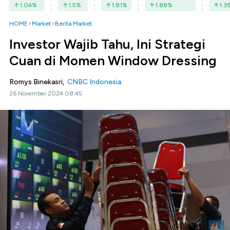
1.04
%
1.5
%
1.81
%
1.88
%
1.3
HOME
Market
Berita Market
Investor Wajib Tahu, Ini Strategi
Cuan di Momen Window Dressing
Romys Binekasri,
CNBC Indonesia
26 November 2024 08:45