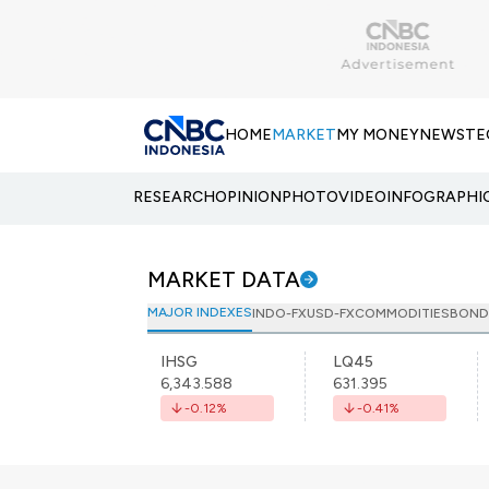
HOME
MARKET
MY MONEY
NEWS
TE
RESEARCH
OPINION
PHOTO
VIDEO
INFOGRAPHI
MARKET DATA
MAJOR INDEXES
INDO-FX
USD-FX
COMMODITIES
BOND
IHSG
LQ45
6,343.588
631.395
-0.12
%
-0.41
%