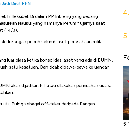
n Jadi Dirut PFN
4.
i lebih fleksibel. Di dalam PP Inbreng yang sedang
masukkan klausul yang namanya Perum," ujarnya saat
t (14/3).
5.
ntuk dukungan penuh seluruh aset perusahaan milik
F
ng luar biasa ketika konsolidasi aset yang ada di BUMN,
buah satu kesatuan. Dan tidak dibawa-bawa ke uangan
MN akan dijadikan PT atau dilakukan pemisahan usaha
tuhkan.
tu itu Bulog sebagai off-taker daripada Pangan
Bangkit dari Kubur! Bisnis Furniture &
5 