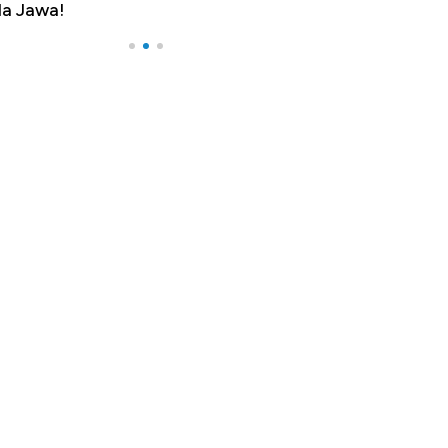
a Jawa!
Yen - Ringgit 