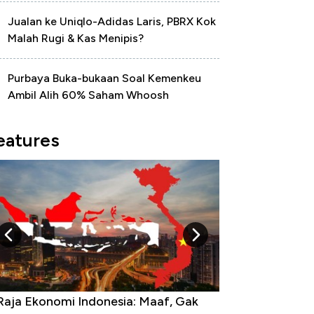
Jualan ke Uniqlo-Adidas Laris, PBRX Kok
Malah Rugi & Kas Menipis?
Purbaya Buka-bukaan Soal Kemenkeu
Ambil Alih 60% Saham Whoosh
eatures
Raja Ekonomi Indonesia: Maaf, Gak
Dolar AS Hancur 