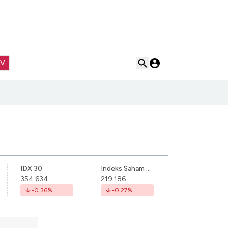
TV
IDX 30
Indeks Saham Syariah Indonesia
354.634
219.186
-0.36
%
-0.27
%