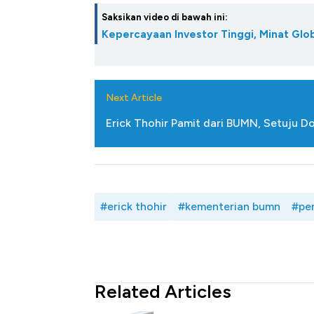
Saksikan video di bawah ini:
Kepercayaan Investor Tinggi, Minat Gl
Next Article
Erick Thohir Pamit dari BUMN, Setuju D
#erick thohir
#kementerian bumn
#pe
Related Articles