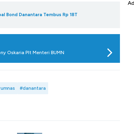
Alas Kaki Tumbuh Double Digit
Ad
obal Bond Danantara Tembus Rp 18T
ony Oskaria Plt Menteri BUMN
rumnas
#danantara