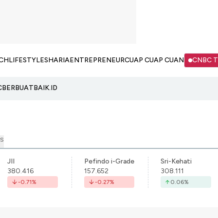
CH
LIFESTYLE
SHARIA
ENTREPRENEUR
CUAP CUAP CUAN
CNBC 
C
BERBUATBAIK.ID
S
JII
Pefindo i-Grade
Sri-Kehati
380.416
157.652
308.111
-0.71
%
-0.27
%
0.06
%