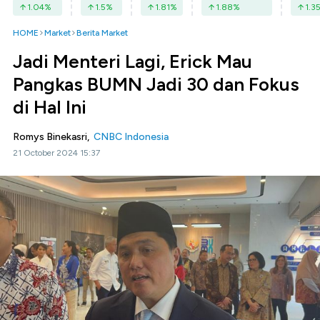
1.04
%
1.5
%
1.81
%
1.88
%
1.3
HOME
Market
Berita Market
Jadi Menteri Lagi, Erick Mau
Pangkas BUMN Jadi 30 dan Fokus
di Hal Ini
Romys Binekasri,
CNBC Indonesia
21 October 2024 15:37