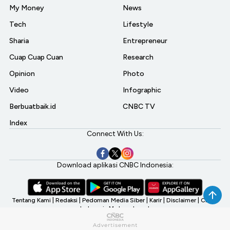
My Money
News
Tech
Lifestyle
Sharia
Entrepreneur
Cuap Cuap Cuan
Research
Opinion
Photo
Video
Infographic
Berbuatbaik.id
CNBC TV
Index
Connect With Us:
Download aplikasi CNBC Indonesia:
Tentang Kami
|
Redaksi
|
Pedoman Media Siber
|
Karir
|
Disclaimer
|
CNBC
Indonesia My Investment
©2026 CNBC Indonesia, A Transmedia Company