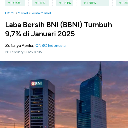
1.04
%
1.5
%
1.81
%
1.88
%
1.3
HOME
Market
Berita Market
Laba Bersih BNI (BBNI) Tumbuh
9,7% di Januari 2025
Zefanya Aprilia,
CNBC Indonesia
28 February 2025 16:35