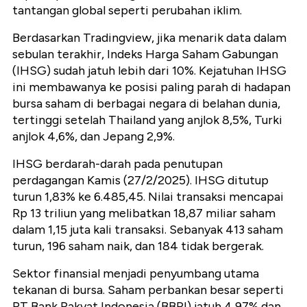
tantangan global seperti perubahan iklim.
Berdasarkan Tradingview, jika menarik data dalam
sebulan terakhir, Indeks Harga Saham Gabungan
(IHSG) sudah jatuh lebih dari 10%. Kejatuhan IHSG
ini membawanya ke posisi paling parah di hadapan
bursa saham di berbagai negara di belahan dunia,
tertinggi setelah Thailand yang anjlok 8,5%, Turki
anjlok 4,6%, dan Jepang 2,9%.
IHSG berdarah-darah pada penutupan
perdagangan Kamis (27/2/2025). IHSG ditutup
turun 1,83% ke 6.485,45. Nilai transaksi mencapai
Rp 13 triliun yang melibatkan 18,87 miliar saham
dalam 1,15 juta kali transaksi. Sebanyak 413 saham
turun, 196 saham naik, dan 184 tidak bergerak.
Sektor finansial menjadi penyumbang utama
tekanan di bursa. Saham perbankan besar seperti
PT Bank Rakyat Indonesia (BBRI) jatuh 4,97% dan