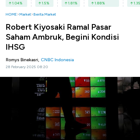
1.04
%
1.5
%
1.81
%
1.88
%
1.3
HOME
Market
Berita Market
Robert Kiyosaki Ramal Pasar
Saham Ambruk, Begini Kondisi
IHSG
Romys Binekasri,
CNBC Indonesia
28 February 2025 08:20