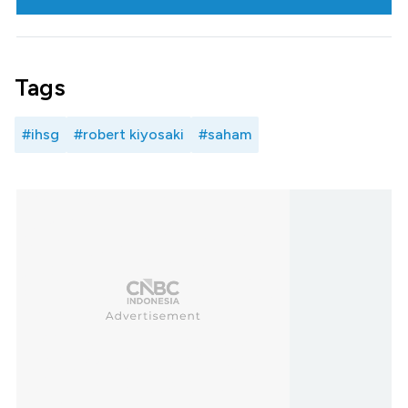
Tags
#ihsg
#robert kiyosaki
#saham