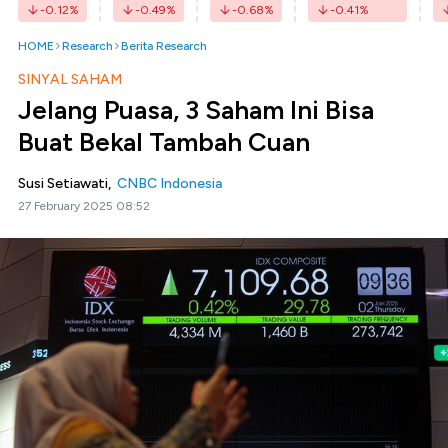
-0.12
%
-0.49
%
-0.68
%
-0.41
%
HOME
Research
Berita Research
SINYAL SAHAM
Jelang Puasa, 3 Saham Ini Bisa
Buat Bekal Tambah Cuan
Susi Setiawati,
CNBC Indonesia
27 February 2025 08:52