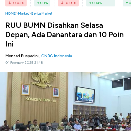
-0.02
%
0.1
%
-0.01
%
0.14
%
0
HOME
Market
Berita Market
RUU BUMN Disahkan Selasa
Depan, Ada Danantara dan 10 Poin
Ini
Mentari Puspadini,
CNBC Indonesia
01 February 2025 21:48