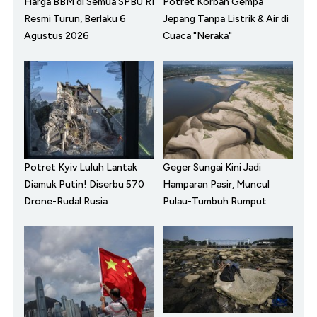
Harga BBM di Semua SPBU RI
Potret Korban Gempa
Resmi Turun, Berlaku 6
Jepang Tanpa Listrik & Air di
Agustus 2026
Cuaca "Neraka"
Potret Kyiv Luluh Lantak
Geger Sungai Kini Jadi
Diamuk Putin! Diserbu 570
Hamparan Pasir, Muncul
Drone-Rudal Rusia
Pulau-Tumbuh Rumput