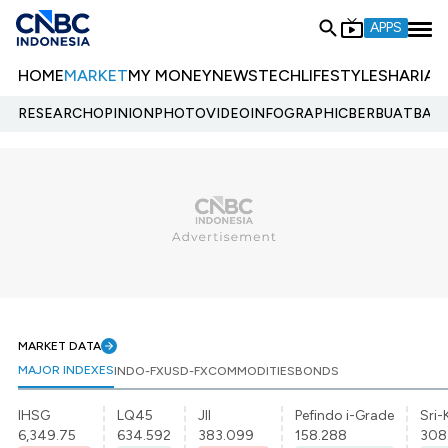
APPS
HOME
MARKET
MY MONEY
NEWS
TECH
LIFESTYLE
SHARIA
E
RESEARCH
OPINION
PHOTO
VIDEO
INFOGRAPHIC
BERBUATBAIK.
MARKET DATA
MAJOR INDEXES
INDO-FX
USD-FX
COMMODITIES
BONDS
IHSG
LQ45
JII
Pefindo i-Grade
Sri-
6,349.75
634.592
383.099
158.288
308