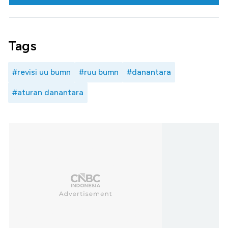
Tags
#revisi uu bumn
#ruu bumn
#danantara
#aturan danantara