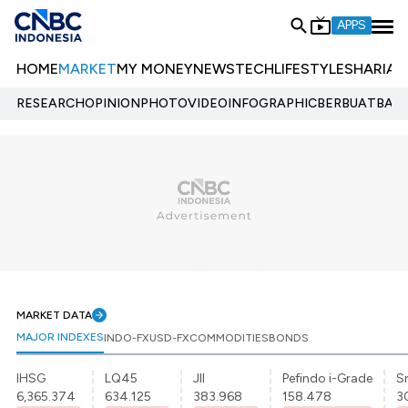
APPS
HOME
MARKET
MY MONEY
NEWS
TECH
LIFESTYLE
SHARIA
E
RESEARCH
OPINION
PHOTO
VIDEO
INFOGRAPHIC
BERBUATBAIK.
MARKET DATA
MAJOR INDEXES
INDO-FX
USD-FX
COMMODITIES
BONDS
IHSG
LQ45
JII
Pefindo i-Grade
Sr
6,365.374
634.125
383.968
158.478
3