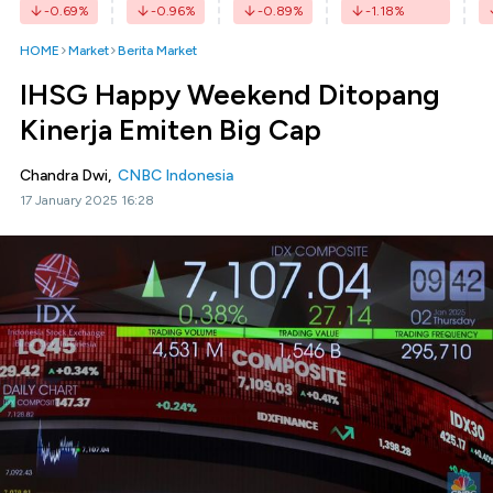
-0.69
%
-0.96
%
-0.89
%
-1.18
%
HOME
Market
Berita Market
IHSG Happy Weekend Ditopang
Kinerja Emiten Big Cap
Chandra Dwi,
CNBC Indonesia
17 January 2025 16:28