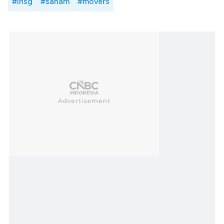
#ihsg
#saham
#movers