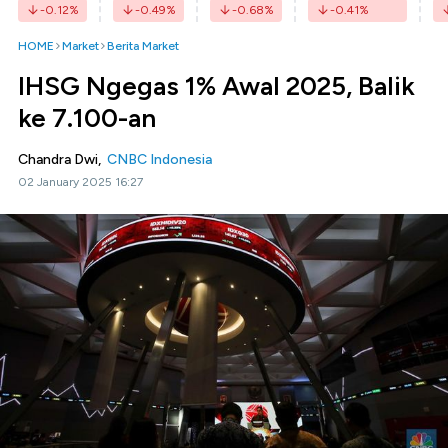
-0.12
%
-0.49
%
-0.68
%
-0.41
%
HOME
Market
Berita Market
IHSG Ngegas 1% Awal 2025, Balik
ke 7.100-an
Chandra Dwi,
CNBC Indonesia
02 January 2025 16:27