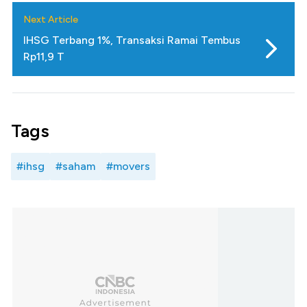
Next Article
IHSG Terbang 1%, Transaksi Ramai Tembus
Rp11,9 T
Tags
#ihsg
#saham
#movers