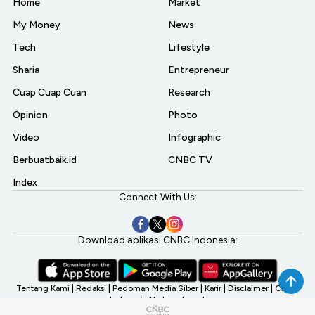
Home
Market
My Money
News
Tech
Lifestyle
Sharia
Entrepreneur
Cuap Cuap Cuan
Research
Opinion
Photo
Video
Infographic
Berbuatbaik.id
CNBC TV
Index
Connect With Us:
Download aplikasi CNBC Indonesia:
Tentang Kami
|
Redaksi
|
Pedoman Media Siber
|
Karir
|
Disclaimer
|
CNBC
Indonesia My Investment
©2026 CNBC Indonesia, A Transmedia Company