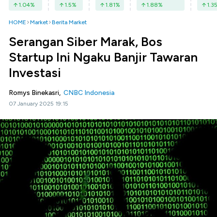
1.04
%
1.5
%
1.81
%
1.88
%
1.3
HOME
Market
Berita Market
Serangan Siber Marak, Bos
Startup Ini Ngaku Banjir Tawaran
Investasi
Romys Binekasri,
CNBC Indonesia
07 January 2025 19:15