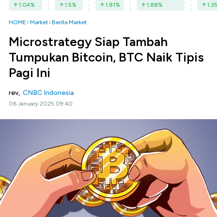
1.04
%
1.5
%
1.81
%
1.88
%
1.3
HOME
Market
Berita Market
Microstrategy Siap Tambah
Tumpukan Bitcoin, BTC Naik Tipis
Pagi Ini
rev,
CNBC Indonesia
06 January 2025 09:40