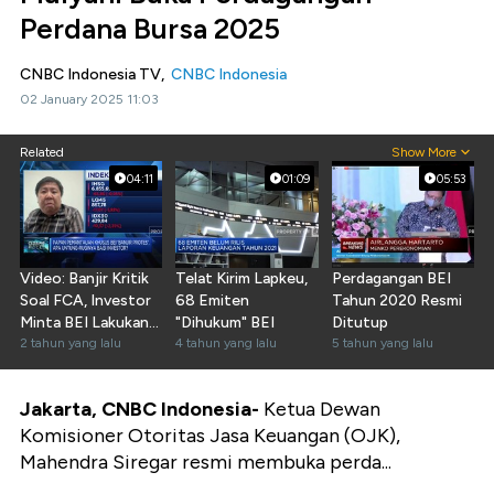
Perdana Bursa 2025
CNBC Indonesia TV,
CNBC Indonesia
02 January 2025 11:03
Related
Show More
04:11
01:09
05:53
Video: Banjir Kritik
Telat Kirim Lapkeu,
Perdagangan BEI
Soal FCA, Investor
68 Emiten
Tahun 2020 Resmi
Minta BEI Lakukan
"Dihukum" BEI
Ditutup
Ini
2 tahun yang lalu
4 tahun yang lalu
5 tahun yang lalu
Jakarta, CNBC Indonesia-
Ketua Dewan
Komisioner Otoritas Jasa Keuangan (OJK),
Mahendra Siregar resmi membuka perda...