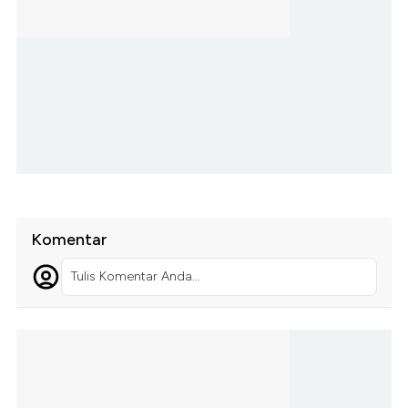
Komentar
Tulis Komentar Anda...