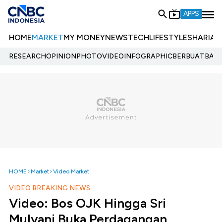
APPS
HOME
MARKET
MY MONEY
NEWS
TECH
LIFESTYLE
SHARIA
E
RESEARCH
OPINION
PHOTO
VIDEO
INFOGRAPHIC
BERBUATBAIK.
HOME
Market
Video Market
VIDEO BREAKING NEWS
Video: Bos OJK Hingga Sri
Mulyani Buka Perdagangan