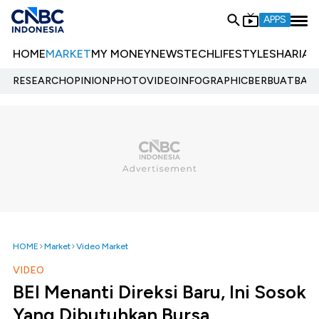
APPS
HOME
MARKET
MY MONEY
NEWS
TECH
LIFESTYLE
SHARIA
E
RESEARCH
OPINION
PHOTO
VIDEO
INFOGRAPHIC
BERBUATBAIK.
HOME
Market
Video Market
VIDEO
BEI Menanti Direksi Baru, Ini Sosok
Yang Dibutuhkan Bursa