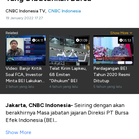
CNBC Indonesia TV,
CNBC Indonesia
19 January 2022 17:27
Related
Show More
04:11
01:09
05:53
Video: Banjir Kritik
Telat Kirim Lapkeu,
Perdagangan BEI
Soal FCA, Investor
68 Emiten
Tahun 2020 Resmi
Minta BEI Lakukan
"Dihukum" BEI
Ditutup
Ini
2 tahun yang lalu
4 tahun yang lalu
5 tahun yang lalu
Jakarta, CNBC Indonesia-
Seiring dengan akan
berakhirnya Masa jabatan jajaran Direksi PT Bursa
Efek Indonesia (BEI...
Show More