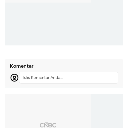
Komentar
Tulis Komentar Anda...