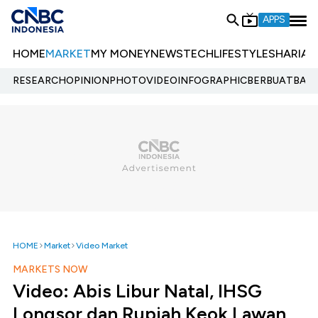
APPS
HOME
MARKET
MY MONEY
NEWS
TECH
LIFESTYLE
SHARIA
E
RESEARCH
OPINION
PHOTO
VIDEO
INFOGRAPHIC
BERBUATBAIK.
HOME
Market
Video Market
MARKETS NOW
Video: Abis Libur Natal, IHSG
Longsor dan Rupiah Keok Lawan