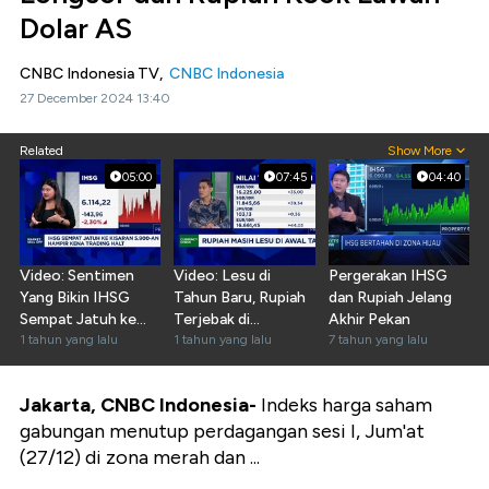
Dolar AS
CNBC Indonesia TV,
CNBC Indonesia
27 December 2024 13:40
Related
Show More
05:00
07:45
04:40
Video: Sentimen
Video: Lesu di
Pergerakan IHSG
Yang Bikin IHSG
Tahun Baru, Rupiah
dan Rupiah Jelang
Sempat Jatuh ke
Terjebak di
Akhir Pekan
Kisaran 5.900-an
1 tahun yang lalu
Rp16.200-an Per
1 tahun yang lalu
7 tahun yang lalu
Dolar AS
Jakarta, CNBC Indonesia-
Indeks harga saham
gabungan menutup perdagangan sesi I, Jum'at
(27/12) di zona merah dan ...