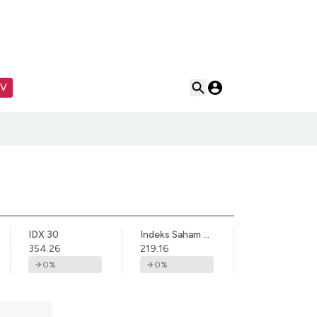
TV
IDX 30
Indeks Saham Syariah Indonesia
354.26
219.16
0
%
0
%