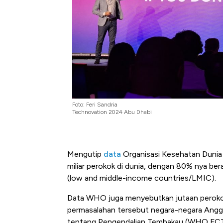
Alas Kaki Tumbuh Double Dig
Foto: Feri Sandria
Technovation 2024 Abu Dhabi
Mengutip
data
Organisasi Kesehatan Dunia 
miliar perokok di dunia, dengan 80% nya b
(l
ow and middle-income countries/LMIC).
Data WHO juga menyebutkan jutaan perokok
permasalahan tersebut negara-negara An
tentang Pengendalian Tembakau (WHO FCTC)