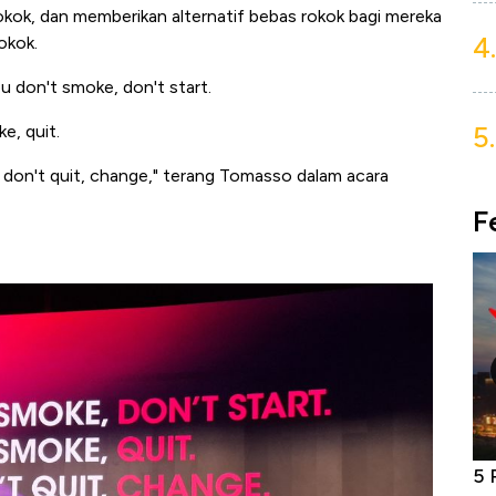
ok, dan memberikan alternatif bebas rokok bagi mereka
4.
okok.
ou don't smoke, don't start.
5.
e, quit.
 don't quit, change
," terang Tomasso dalam acara
F
niture &
Industri Susu Jadi Bintang Baru Ekonomi
5 