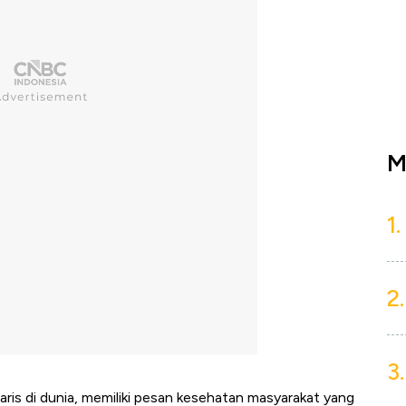
M
1.
2.
3.
ris di dunia,
memiliki pesan kesehatan masyarakat yang