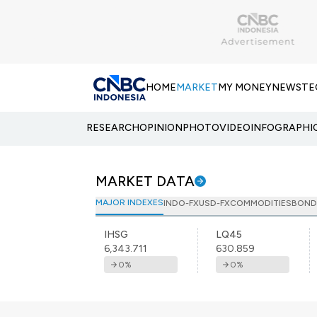
HOME
MARKET
MY MONEY
NEWS
TE
RESEARCH
OPINION
PHOTO
VIDEO
INFOGRAPHI
MARKET DATA
MAJOR INDEXES
INDO-FX
USD-FX
COMMODITIES
BOND
IHSG
LQ45
6,343.711
630.859
0
%
0
%