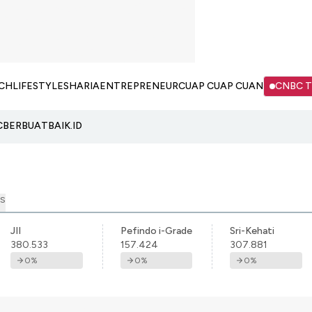
CH
LIFESTYLE
SHARIA
ENTREPRENEUR
CUAP CUAP CUAN
CNBC 
C
BERBUATBAIK.ID
S
JII
Pefindo i-Grade
Sri-Kehati
380.533
157.424
307.881
0
%
0
%
0
%