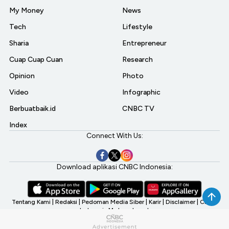
My Money
News
Tech
Lifestyle
Sharia
Entrepreneur
Cuap Cuap Cuan
Research
Opinion
Photo
Video
Infographic
Berbuatbaik.id
CNBC TV
Index
Connect With Us:
Download aplikasi CNBC Indonesia:
Tentang Kami
|
Redaksi
|
Pedoman Media Siber
|
Karir
|
Disclaimer
|
CNBC
Indonesia My Investment
©2026 CNBC Indonesia, A Transmedia Company