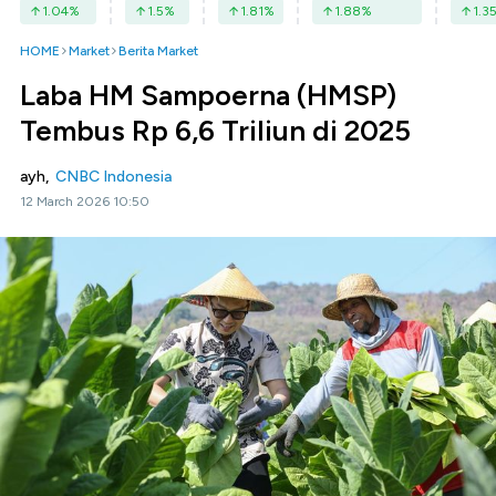
1.04
%
1.5
%
1.81
%
1.88
%
1.3
HOME
Market
Berita Market
Laba HM Sampoerna (HMSP)
Tembus Rp 6,6 Triliun di 2025
ayh,
CNBC Indonesia
12 March 2026 10:50