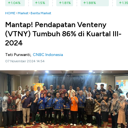
1.04
%
1.5
%
1.81
%
1.88
%
1.3
HOME
Market
Berita Market
Mantap! Pendapatan Venteny
(VTNY) Tumbuh 86% di Kuartal III-
2024
Teti Purwanti,
CNBC Indonesia
07 November 2024 14:54