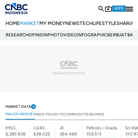
APPS
HOME
MARKET
MY MONEY
NEWS
TECH
LIFESTYLE
SHARIA
E
RESEARCH
OPINION
PHOTO
VIDEO
INFOGRAPHIC
BERBUATBAIK.
MARKET DATA
MAJOR INDEXES
INDO-FX
USD-FX
COMMODITIES
BONDS
IHSG
LQ45
JII
Pefindo i-Grade
Sri-Ke
6,385.838
638.025
384.469
159.513
310.9