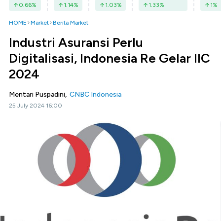
0.66
%
1.14
%
1.03
%
1.33
%
1
%
HOME
Market
Berita Market
Industri Asuransi Perlu
Digitalisasi, Indonesia Re Gelar IIC
2024
Mentari Puspadini,
CNBC Indonesia
25 July 2024 16:00