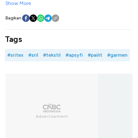
Show More
Bagikan:
Tags
#sritex
#sril
#tekstil
#apsyfi
#pailit
#garmen