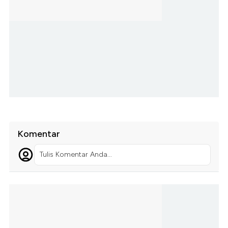
Komentar
Tulis Komentar Anda...