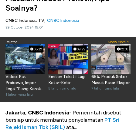
Soalnya?
CNBC Indonesia TV,
CNBC Indonesia
29 October 2024 15:01
Related
Show More
08:21
09:29
02:33
Video: Pak
Emiten Tekstil Lagi
65% Produk Sritex
Prabowo, Impor
Ketar-Ketir
Masuk Pasar Ekspor
Ilegal "Biang Kerok"
5 tahun yang lalu
7 tahun yang lalu
Masalah Bisnis
1 tahun yang lalu
Tekstil
Jakarta, CNBC Indonesia-
Pemerintah disebut
bersiap untuk membantu penyelamatan
PT Sri
Rejeki Isman Tbk (SRIL)
ata...