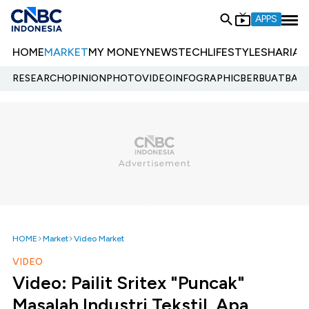
APPS
HOME
MARKET
MY MONEY
NEWS
TECH
LIFESTYLE
SHARIA
E
RESEARCH
OPINION
PHOTO
VIDEO
INFOGRAPHIC
BERBUATBAIK.
HOME
Market
Video Market
VIDEO
Video: Pailit Sritex "Puncak"
Masalah Industri Tekstil, Apa