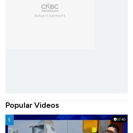
Popular Videos
1.
07:40